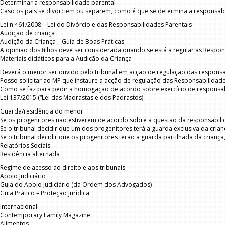
Determinar a responsabilidade parental
Caso os pais se divorciem ou separem, como é que se determina a responsabi
Lei n.º 61/2008 – Lei do Divórcio e das Responsabilidades Parentais
Audição de criança
Audição da Criança – Guia de Boas Práticas
A opinião dos filhos deve ser considerada quando se está a regular as Respon
Materiais didáticos para a Audição da Criança
Deverá o menor ser ouvido pelo tribunal em acção de regulação das responsa
Posso solicitar ao MP que instaure a acção de regulação das Responsabilidade
Como se faz para pedir a homogação de acordo sobre exercício de responsab
Lei 137/2015 (“Lei das Madrastas e dos Padrastos)
Guarda/residência do menor
Se os progenitores não estiverem de acordo sobre a questão da responsabilidad
Se o tribunal decidir que um dos progenitores terá a guarda exclusiva da crian
Se o tribunal decidir que os progenitores terão a guarda partilhada da criança, 
Relatórios Sociais
Residência alternada
Regime de acesso ao direito e aos tribunais
Apoio Judiciário
Guia do Apoio Judiciário (da Ordem dos Advogados)
Guia Prático – Proteção Jurídica
Internacional
Contemporary Family Magazine
Alimentos