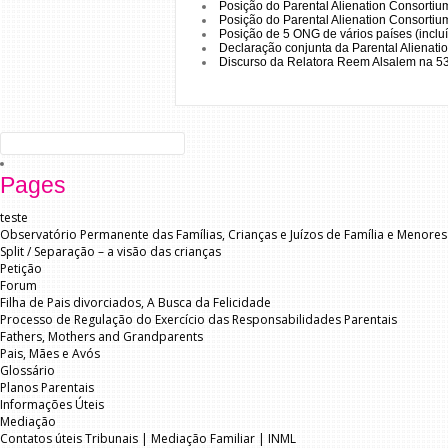
Posição do Parental Alienation Consortiu
Posição do Parental Alienation Consortiu
Posição de 5 ONG de vários países (inc
Declaração conjunta da
Parental Alienati
Discurso da Relatora Reem Alsalem na 5
Search
for:
Pages
teste
Observatório Permanente das Famílias, Crianças e Juízos de Família e Menores
Split / Separação – a visão das crianças
Petição
Forum
Filha de Pais divorciados, A Busca da Felicidade
Processo de Regulação do Exercício das Responsabilidades Parentais
Fathers, Mothers and Grandparents
Pais, Mães e Avós
Glossário
Planos Parentais
Informações Úteis
Mediação
Contatos úteis Tribunais | Mediação Familiar | INML