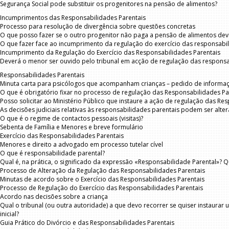
Segurança Social pode substituir os progenitores na pensão de alimentos?
Incumprimentos das Responsabilidades Parentais
Processo para resolução de divergência sobre questões concretas
O que posso fazer se o outro progenitor não paga a pensão de alimentos devi
O que fazer face ao incumprimento da regulação do exercício das responsabi
Incumprimento da Regulação do Exercício das Responsabilidades Parentais
Deverá o menor ser ouvido pelo tribunal em acção de regulação das responsa
Responsabilidades Parentais
Minuta carta para psicólogos que acompanham crianças – pedido de informa
O que é obrigatório fixar no processo de regulação das Responsabilidades Pa
Posso solicitar ao Ministério Público que instaure a ação de regulação das Re
As decisões judiciais relativas às responsabilidades parentais podem ser alte
O que é o regime de contactos pessoais (visitas)?
Sebenta de Família e Menores e breve formulário
Exercício das Responsabilidades Parentais
Menores e direito a advogado em processo tutelar cível
O que é responsabilidade parental?
Qual é, na prática, o significado da expressão «Responsabilidade Parental»? Q
Processo de Alteração da Regulação das Responsabilidades Parentais
Minutas de acordo sobre o Exercício das Responsabilidades Parentais
Processo de Regulação do Exercício das Responsabilidades Parentais
Acordo nas decisões sobre a criança
Qual o tribunal (ou outra autoridade) a que devo recorrer se quiser instaur
inicial?
Guia Prático do Divórcio e das Responsabilidades Parentais