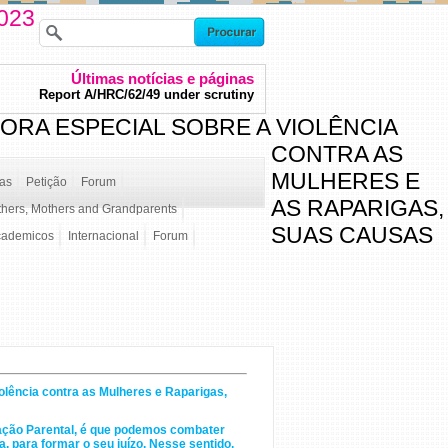
2023
Últimas notícias e páginas
Report A/HRC/62/49 under scrutiny
ORA ESPECIAL SOBRE A VIOLÊNCIA
CONTRA AS
MULHERES E
ças
Petição
Forum
AS RAPARIGAS,
thers, Mothers and Grandparents
SUAS CAUSAS
cademicos
Internacional
Forum
olência contra as Mulheres e Raparigas,
enação Parental, é que podemos combater
, para formar o seu juízo. Nesse sentido,