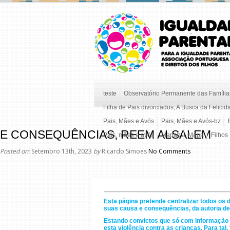
teste
Observatório Permanente das Famílias
Filha de Pais divorciados, A Busca da Felicid
Pais, Mães e Avós
Pais, Mães e Avós-bz
E CONSEQUÊNCIAS, REEM ALSALEM
Pais, mães e avós
Mapab
Mapa
Filhos
Posted on:
Setembro 13th, 2023
by
Ricardo Simoes
No Comments
Esta página pretende centralizar todos os 
suas causa e consequências, da autoria 
Estando convictos que só com informação e
esta violência contra as crianças. Para ta