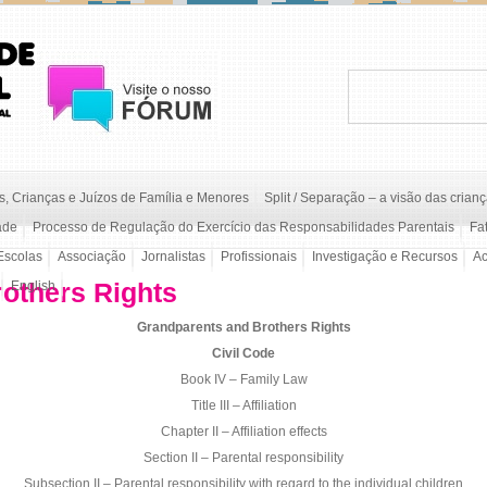
, Crianças e Juízos de Família e Menores
Split / Separação – a visão das crian
ade
Processo de Regulação do Exercício das Responsabilidades Parentais
Fa
Escolas
Associação
Jornalistas
Profissionais
Investigação e Recursos
A
others Rights
English
Grandparents and Brothers Rights
Civil Code
Book IV – Family Law
Title III – Affiliation
Chapter II – Affiliation effects
Section II – Parental responsibility
Subsection II – Parental responsibility with regard to the individual children