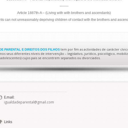
——–
Article 1887th-A – (Living with with brothers and ascendants)
ts can not unreasonably depriving children of contact with the brothers and ascen
tem por fim as actividades de carácter cívic
E PARENTAL E DIREITOS DOS FILHOS
s seus diferentes níveis de intervenção – legislativo, jurídico, psicológico, mobiliz
 e adolescentes) cujos pais se encontrem separados ou divorciados.
E.mail:
igualdadeparental@gmail.com
Links