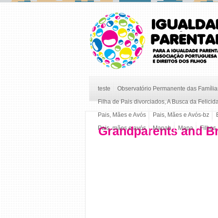
teste
Observatório Permanente das Famílias
Filha de Pais divorciados, A Busca da Felicid
Pais, Mães e Avós
Pais, Mães e Avós-bz
Grandparents and Br
Pais, mães e avós
Mapab
Mapa
Filhos