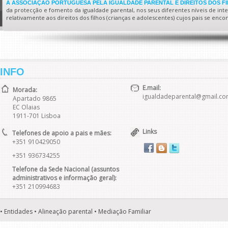
A ASSOCIAÇÃO PORTUGUESA PELA IGUALDADE PARENTAL E DIREITOS DOS F
da protecção e fomento da igualdade parental, nos seus diferentes níveis de interv
relativamente aos direitos dos filhos (crianças e adolescentes) cujos pais se enc
INFO
E.mail:
Morada:
igualdadeparental@gmail.c
Apartado 9865
EC Olaias
1911-701 Lisboa
Links
Telefones de apoio a pais e mães:
+351 910429050
+351 936734255
Telefone da Sede Nacional (assuntos
administrativos e informação geral):
+351 210994683
• Entidades • Alineação parental • Mediação Familiar