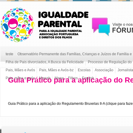
teste
Observatório Permanente das Famílias, Crianças e Juízos de Família 
Filha de Pais divorciados, A Busca da Felicidade
Processo de Regulação do 
Pais, Mães e Avós
Pais, Mães e Avós-bz
Escolas
Associação
Jornalist
Guia Prático para a aplicação do R
Pais, mães e avós
Mapab
Mapa
Filhos
English
Guia Prático para a aplicação do Regulamento Bruxelas II-A (clique para faz