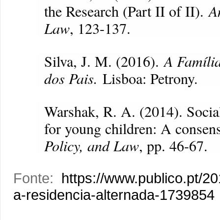
the Research (Part II of II).
A
Law
, 123-137.
Silva, J. M. (2016).
A Famíli
dos Pais.
Lisboa: Petrony.
Warshak, R. A. (2014). Social
for young children: A consen
Policy, and Law
, pp. 46-67.
Fonte:
https://www.publico.pt/20
a-residencia-alternada-1739854