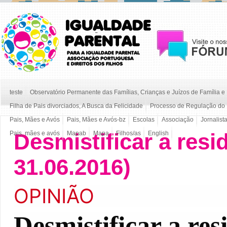
teste
Observatório Permanente das Famílias, Crianças e Juízos de Família 
Filha de Pais divorciados, A Busca da Felicidade
Processo de Regulação do 
Pais, Mães e Avós
Pais, Mães e Avós-bz
Escolas
Associação
Jornalist
Desmistificar a resi
Pais, mães e avós
Mapab
Mapa
Filhos/as
English
31.06.2016)
OPINIÃO
Desmistificar a res