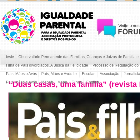
teste
Observatório Permanente das Famílias, Crianças e Juízos de Família 
Filha de Pais divorciados, A Busca da Felicidade
Processo de Regulação do 
Pais, Mães e Avós
Pais, Mães e Avós-bz
Escolas
Associação
Jornalist
“Duas casas, uma família” (revist
Pais, mães e avós
Mapab
Mapa
Filhos
English