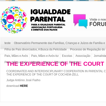
teste
Observatório Permanente das Famílias, Crianças e Juízos de Família 
Filha de Pais divorciados, A Busca da Felicidade
Processo de Regulação do 
Pais, Mães e Avós
Pais, Mães e Avós-bz
Escolas
Associação
Jornalist
THE EXPERIENCE OF THE COURT
Pais, mães e avós
Mapab
Mapa
Filhos/as
English
COORDINATED AND INTERDISCIPLINARY COOPERATION IN PARENTAL 
THE EXPERIENCE OF THE COURT OF COCHEM-ZELL
Judge António José Fialho
download
HERE