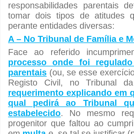
responsabilidades parentais d
tomar dois tipos de atitudes
perante entidades diversas:
A – No Tribunal de Família e 
Face ao referido incumprime
processo onde foi regulado
parentais
(ou, se esse exercício
Registo Civil, no Tribunal 
requerimento explicando em q
qual pedirá ao Tribunal q
estabelecido
. No mesmo requ
progenitor que faltou ao cump
em
multa
e, se tal se justifica