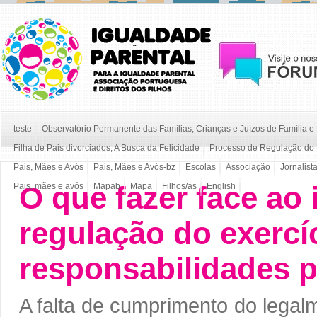
teste
Observatório Permanente das Famílias, Crianças e Juízos de Família 
Filha de Pais divorciados, A Busca da Felicidade
Processo de Regulação do 
Pais, Mães e Avós
Pais, Mães e Avós-bz
Escolas
Associação
Jornalist
O que fazer face ao
Pais, mães e avós
Mapab
Mapa
Filhos/as
English
regulação do exercí
responsabilidades p
A falta de cumprimento do legal