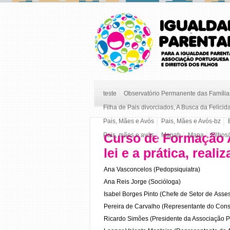
teste
Observatório Permanente das Famílias
Filha de Pais divorciados, A Busca da Felicid
Pais, Mães e Avós
Pais, Mães e Avós-bz
Curso de Formação A
Pais, mães e avós
Mapab
Mapa
Filhos
lei e a prática, rea
Ana Vasconcelos (Pedopsiquiatra)
Ana Reis Jorge (Socióloga)
Isabel Borges Pinto (Chefe de Setor de Asse
Pereira de Carvalho (Representante do Cons
Ricardo Simões (Presidente da Associação P