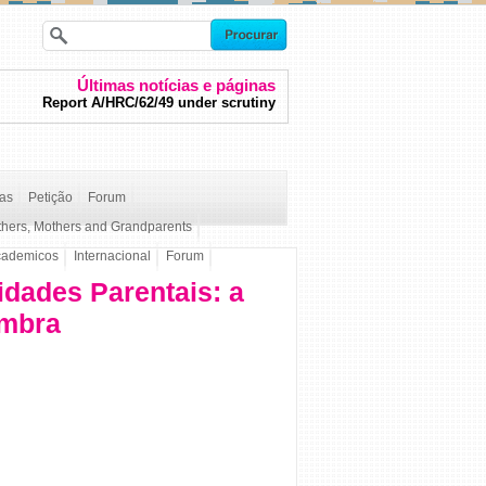
Últimas notícias e páginas
Report A/HRC/62/49 under scrutiny
ças
Petição
Forum
thers, Mothers and Grandparents
cademicos
Internacional
Forum
dades Parentais: a
imbra