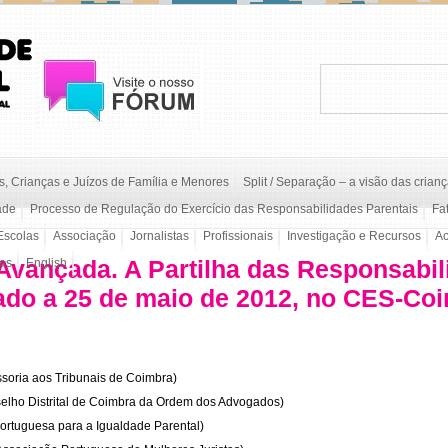
, Crianças e Juízos de Família e Menores
Split / Separação – a visão das crian
ade
Processo de Regulação do Exercício das Responsabilidades Parentais
Fa
Escolas
Associação
Jornalistas
Profissionais
Investigação e Recursos
A
vançada. A Partilha das Responsabili
/as
English
lizado a 25 de maio de 2012, no CES-Co
ssoria aos Tribunais de Coimbra)
elho Distrital de Coimbra da Ordem dos Advogados)
ortuguesa para a Igualdade Parental)