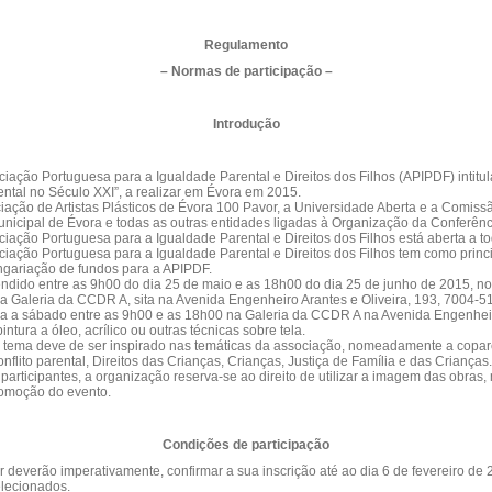
Regulamento
– Normas de participação –
Introdução
ociação Portuguesa para a Igualdade Parental e Direitos dos Filhos (APIPDF) intitu
ental no Século XXI”, a realizar em Évora em 2015.
ciação de Artistas Plásticos de Évora 100 Pavor, a Universidade Aberta e a Com
icipal de Évora e todas as outras entidades ligadas à Organização da Conferênc
ociação Portuguesa para a Igualdade Parental e Direitos dos Filhos está aberta a to
sociação Portuguesa para a Igualdade Parental e Direitos dos Filhos tem como prin
angariação de fundos para a APIPDF.
ndido entre as 9h00 do dia 25 de maio e as 18h00 do dia 25 de junho de 2015, no
 na Galeria da CCDR A, sita na Avenida Engenheiro Arantes e Oliveira, 193, 7004-5
da a sábado entre as 9h00 e as 18h00 na Galeria da CCDR A na Avenida Engenheir
ntura a óleo, acrílico ou outras técnicas sobre tela.
o tema deve de ser inspirado nas temáticas da associação, nomeadamente a coparen
nflito parental, Direitos das Crianças, Crianças, Justiça de Família e das Crianças.
 participantes, a organização reserva-se ao direito de utilizar a imagem das obra
romoção do evento.
Condições de participação
ar deverão imperativamente, confirmar a sua inscrição até ao dia 6 de fevereiro de
elecionados.