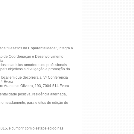
lada “Desafios da Coparentalidade”, integra a
issão de Coordenação e Desenvolvimento
ia.
dos os artistas amadores ou profissionais.
cipais objetivos a divulgação e promoção do
 local em que decorrerá a IVª Conferência
14 Évora
o Arantes e Oliveira, 193, 7004-514 Évora
talidade positiva, residência alternada,
s, nomeadamente, para efeitos de edição de
 2015, e cumprir com o estabelecido nas