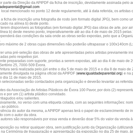
or parte da Direção da APIPDF da ficha de inscrição, devidamente assinada pelo art
dadeparental@gmail.com
 local mencionado no ponto 12 deste regulamento, até à data referida, os artistas
a ficha de inscrição uma fotografia de rosto (em formato digital JPG), bem como uma
cado na alínea b) deste ponto.
terem disponíveis as fotografias (em formato digital JPG) das obras de arte, por a
alínea b) deste mesmo ponto, imperativamente até ao dia 4 de maio de 2015 pelas
 dependerá das condições da sala onde as obras serão expostas, pelo que a Orga
.
mero máximo de 2 obras cujas dimensões não poderão ultrapassar o 100x140cm (L
azer uma pré-seleção das obras de arte apresentadas pelos artistas previamente in
adas pelo respetivo júri.
nte preparadas com suporte, prontas a serem expostas, até ao dia 4 de maio de 2
Sertório 25, 7000-509 Évora.
ntura será realizada pelo júri entre o dia 5 de maio de 2015 e o dia 8 de maio de 
idamente divulgada na página oficial da APIPDF (
www.igualdadeparental.org
) e na 
 do dia 11 de maio de 2015.
em selecionadas serão contactados pela organização e deverão levantar as referid
tantes da Associação de Artistas Plásticos de Évora 100 Pavor, por dois (2) repres
s e por um (1) artista plástico convidado.
ntiagudos e/ou salientes.
sivamente, no verso com uma etiqueta colada, com as seguintes informações: nome e 
 ao público.
sência do autor da mesma, a APIPDF apenas terá o papel de esclarecimento de in
o com o autor da obra.
 autores são responsáveis por essa venda e deverão doar 5% do valor da venda à
posição ou retirar qualquer obra, sem justificação junto da Organização (utilizando 
es na Cerimónia de Inauguração e apresentação da exposição no dia 25 de maio, à