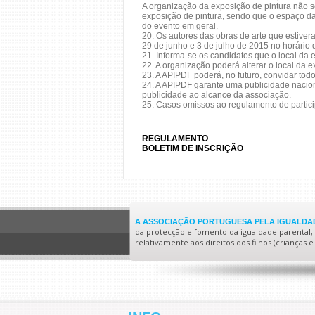
A organização da exposição de pintura não s
exposição de pintura, sendo que o espaço da
do evento em geral.
20. Os autores das obras de arte que estiver
29 de junho e 3 de julho de 2015 no horári
21. Informa-se os candidatos que o local da 
22. A organização poderá alterar o local da 
23. A APIPDF poderá, no futuro, convidar todo
24. A APIPDF garante uma publicidade naciona
publicidade ao alcance da associação.
25. Casos omissos ao regulamento de partic
REGULAMENTO
BOLETIM DE INSCRIÇÃO
A ASSOCIAÇÃO PORTUGUESA PELA IGUALDAD
da protecção e fomento da igualdade parental, no
relativamente aos direitos dos filhos (crianças