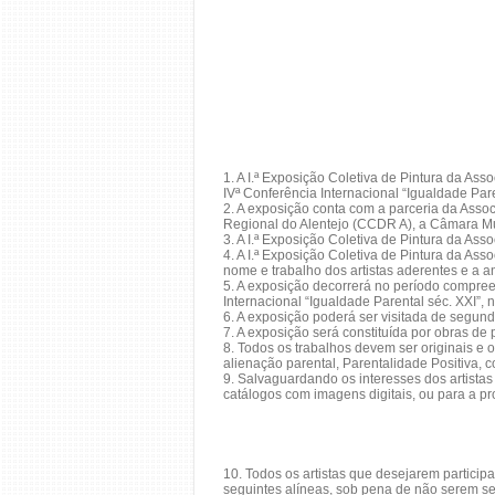
1. A I.ª Exposição Coletiva de Pintura da Ass
IVª Conferência Internacional “Igualdade Par
2. A exposição conta com a parceria da Asso
Regional do Alentejo (CCDR A), a Câmara Mun
3. A I.ª Exposição Coletiva de Pintura da Ass
4. A I.ª Exposição Coletiva de Pintura da As
nome e trabalho dos artistas aderentes e a 
5. A exposição decorrerá no período compree
Internacional “Igualdade Parental séc. XXI”,
6. A exposição poderá ser visitada de segun
7. A exposição será constituída por obras de pi
8. Todos os trabalhos devem ser originais e 
alienação parental, Parentalidade Positiva, co
9. Salvaguardando os interesses dos artistas
catálogos com imagens digitais, ou para a p
10. Todos os artistas que desejarem particip
seguintes alíneas, sob pena de não serem s