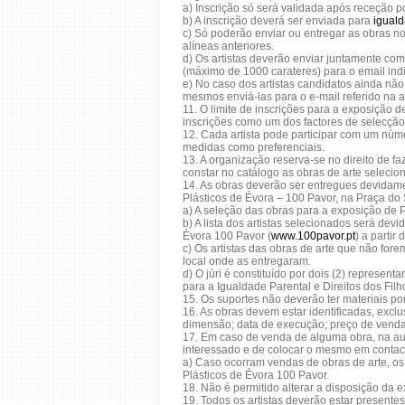
a) Inscrição só será validada após receção p
b) A inscrição deverá ser enviada para
igual
c) Só poderão enviar ou entregar as obras no
alíneas anteriores.
d) Os artistas deverão enviar juntamente com 
(máximo de 1000 carateres) para o email indi
e) No caso dos artistas candidatos ainda não 
mesmos enviá-las para o e-mail referido na 
11. O limite de inscrições para a exposição
inscrições como um dos factores de selecção
12. Cada artista pode participar com um nú
medidas como preferenciais.
13. A organização reserva-se no direito de f
constar no catálogo as obras de arte selecion
14. As obras deverão ser entregues devidame
Plásticos de Évora – 100 Pavor, na Praça do 
a) A seleção das obras para a exposição de Pi
b) A lista dos artistas selecionados será dev
Évora 100 Pavor (
www.100pavor.pt
) a partir
c) Os artistas das obras de arte que não for
local onde as entregaram.
d) O júri é constituído por dois (2) represen
para a Igualdade Parental e Direitos dos Filho
15. Os suportes não deverão ter materiais po
16. As obras devem estar identificadas, exclu
dimensão; data de execução; preço de venda
17. Em caso de venda de alguma obra, na au
interessado e de colocar o mesmo em contact
a) Caso ocorram vendas de obras de arte, os
Plásticos de Évora 100 Pavor.
18. Não é permitido alterar a disposição da ex
19. Todos os artistas deverão estar present