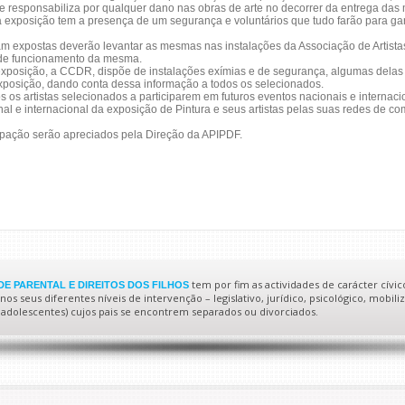
e responsabiliza por qualquer dano nas obras de arte no decorrer da entrega das
 exposição tem a presença de um segurança e voluntários que tudo farão para ga
am expostas deverão levantar as mesmas nas instalações da Associação de Artistas
o de funcionamento da mesma.
exposição, a CCDR, dispõe de instalações exímias e de segurança, algumas delas j
exposição, dando conta dessa informação a todos os selecionados.
s os artistas selecionados a participarem em futuros eventos nacionais e internaci
l e internacional da exposição de Pintura e seus artistas pelas suas redes de co
ipação serão apreciados pela Direção da APIPDF.
tem por fim as actividades de carácter cívic
E PARENTAL E DIREITOS DOS FILHOS
s seus diferentes níveis de intervenção – legislativo, jurídico, psicológico, mobiliz
 e adolescentes) cujos pais se encontrem separados ou divorciados.