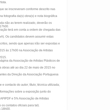
ista.
 que se inscreveram conforme descrito nas
 fotografia da(s) obra(s) e nota biográfica
inda não as terem realizado, deverão os
 17h00.
nização terá em conta a ordem de chegada das
xA). Os candidatos devem assumir estas
scritos, sendo que apenas irão ser expostas e
015 às 17h00 na Associação de Artistas
2015.
página da Associação de Artistas Plásticos de
as obras até ao dia 22 de maio de 2015 no
entantes da Direção da Associação Portuguesa
contacto do autor; título; técnica utilizada;
formações sobre a exposição junto do
 APIPDF e 5% Associação de Artistas
os contatos oficiais para tal).
s 18h00.