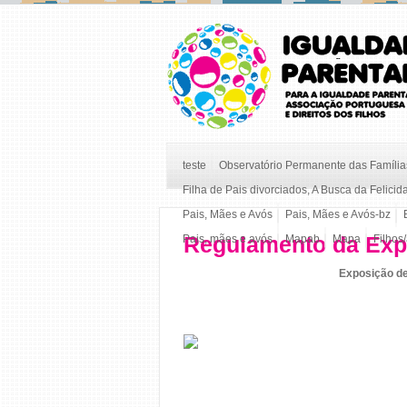
teste
Observatório Permanente das Famílias
Filha de Pais divorciados, A Busca da Felicid
Pais, Mães e Avós
Pais, Mães e Avós-bz
Regulamento da Expo
Pais, mães e avós
Mapab
Mapa
Filhos
Exposição de 