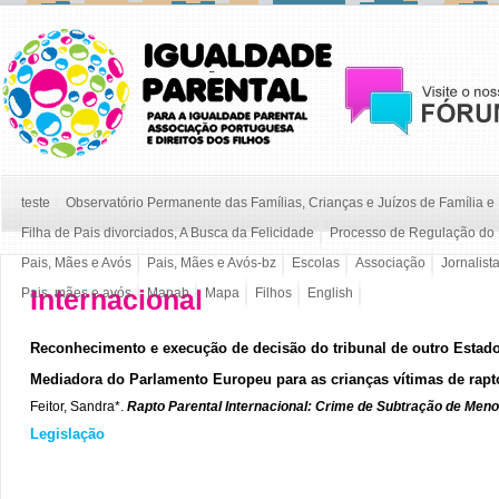
teste
Observatório Permanente das Famílias, Crianças e Juízos de Família 
Filha de Pais divorciados, A Busca da Felicidade
Processo de Regulação do 
Pais, Mães e Avós
Pais, Mães e Avós-bz
Escolas
Associação
Jornalist
Internacional
Pais, mães e avós
Mapab
Mapa
Filhos
English
Reconhecimento e execução de decisão do tribunal de outro Esta
Mediadora do Parlamento Europeu para as crianças vítimas de rapto
Feitor, Sandra*.
Rapto Parental Internacional: Crime de Subtração de Men
Legislação