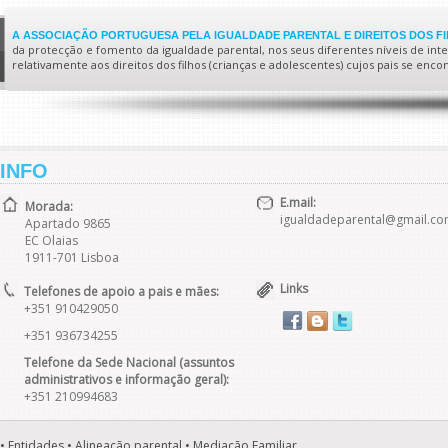
A ASSOCIAÇÃO PORTUGUESA PELA IGUALDADE PARENTAL E DIREITOS DOS F
da protecção e fomento da igualdade parental, nos seus diferentes níveis de interv
relativamente aos direitos dos filhos (crianças e adolescentes) cujos pais se enc
INFO
E.mail:
Morada:
igualdadeparental@gmail.c
Apartado 9865
EC Olaias
1911-701 Lisboa
Links
Telefones de apoio a pais e mães:
+351 910429050
+351 936734255
Telefone da Sede Nacional (assuntos
administrativos e informação geral):
+351 210994683
• Entidades • Alineação parental • Mediação Familiar