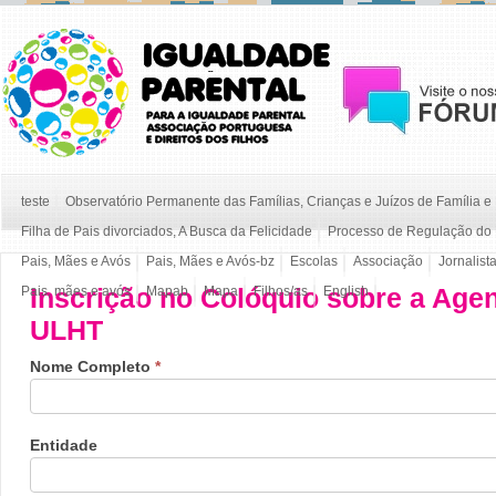
teste
Observatório Permanente das Famílias, Crianças e Juízos de Família 
Filha de Pais divorciados, A Busca da Felicidade
Processo de Regulação do 
Pais, Mães e Avós
Pais, Mães e Avós-bz
Escolas
Associação
Jornalist
Inscrição no Colóquio sobre a Agen
Pais, mães e avós
Mapab
Mapa
Filhos/as
English
ULHT
Nome Completo
*
Entidade