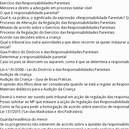
Exercício das Responsabilidades Parentais
Menores e direito a advogado em processo tutelar cível
O que é responsabilidade parental?
Qual é, na prática, o significado da expressão «Responsabilidade Parental»? Q
Processo de Alteração da Regulação das Responsabilidades Parentais
Minutas de acordo sobre o Exercício das Responsabilidades Parentais
Processo de Regulação do Exercício das Responsabilidades Parentais
Acordo nas decisões sobre a criança
Qual o tribunal (ou outra autoridade) a que devo recorrer se quiser instaur
inicial?
Guia Prático do Divórcio e das Responsabilidades Parentais
Determinar a responsabilidade parental
Caso os pais se divorciem ou separem, como é que se determina a responsabi
Lei n.º 61/2008 – Lei do Divórcio e das Responsabilidades Parentais
Audição de criança
Audição da Criança – Guia de Boas Práticas
A opinião dos filhos deve ser considerada quando se está a regular as Respon
Materiais didáticos para a Audição da Criança
Deverá o menor ser ouvido pelo tribunal em acção de regulação das responsa
Posso solicitar ao MP que instaure a acção de regulação das Responsabilidade
Como se faz para pedir a homogação de acordo sobre exercício de responsab
Lei 137/2015 (“Lei das Madrastas e dos Padrastos)
Guarda/residência do menor
Se os progenitores não estiverem de acordo sobre a questão da responsabilidad