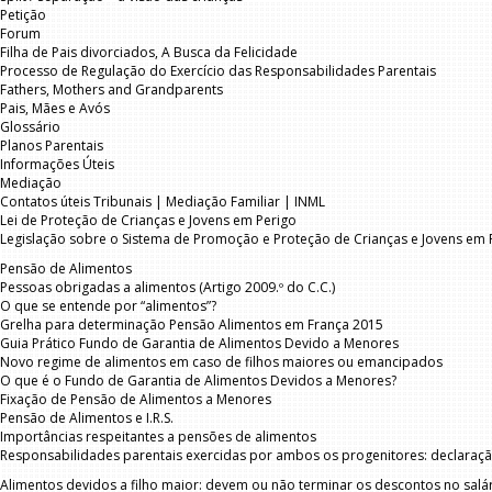
Petição
Forum
Filha de Pais divorciados, A Busca da Felicidade
Processo de Regulação do Exercício das Responsabilidades Parentais
Fathers, Mothers and Grandparents
Pais, Mães e Avós
Glossário
Planos Parentais
Informações Úteis
Mediação
Contatos úteis Tribunais | Mediação Familiar | INML
Lei de Proteção de Crianças e Jovens em Perigo
Legislação sobre o Sistema de Promoção e Proteção de Crianças e Jovens em 
Pensão de Alimentos
Pessoas obrigadas a alimentos (Artigo 2009.º do C.C.)
O que se entende por “alimentos”?
Grelha para determinação Pensão Alimentos em França 2015
Guia Prático Fundo de Garantia de Alimentos Devido a Menores
Novo regime de alimentos em caso de filhos maiores ou emancipados
O que é o Fundo de Garantia de Alimentos Devidos a Menores?
Fixação de Pensão de Alimentos a Menores
Pensão de Alimentos e I.R.S.
Importâncias respeitantes a pensões de alimentos
Responsabilidades parentais exercidas por ambos os progenitores: declaraçã
Alimentos devidos a filho maior: devem ou não terminar os descontos no salár