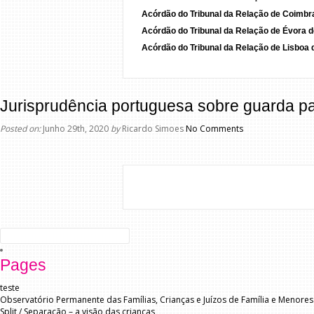
Acórdão do Tribunal da Relação de Coimbr
Acórdão do Tribunal da Relação de Évora d
Acórdão do Tribunal da Relação de Lisboa 
Jurisprudência portuguesa sobre guarda par
Posted on:
Junho 29th, 2020
by
Ricardo Simoes
No Comments
Search
for:
Pages
teste
Observatório Permanente das Famílias, Crianças e Juízos de Família e Menores
Split / Separação – a visão das crianças