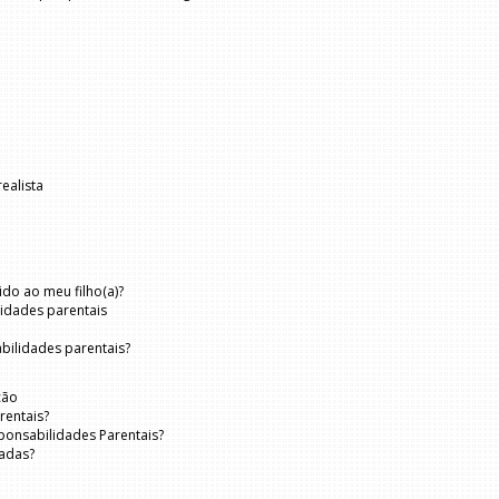
ealista
do ao meu filho(a)?
lidades parentais
bilidades parentais?
ção
rentais?
sponsabilidades Parentais?
radas?