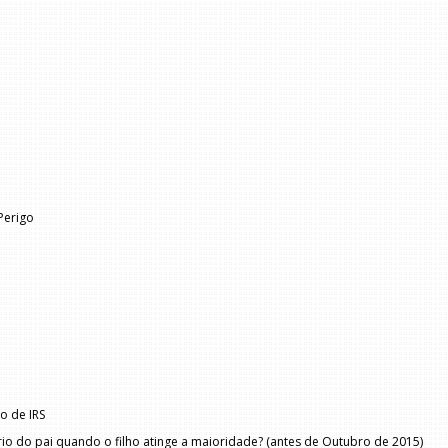
Perigo
o de IRS
io do pai quando o filho atinge a maioridade? (antes de Outubro de 2015)