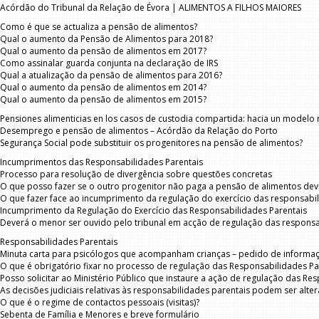
Acórdão do Tribunal da Relação de Évora | ALIMENTOS A FILHOS MAIORES
Como é que se actualiza a pensão de alimentos?
Qual o aumento da Pensão de Alimentos para 2018?
Qual o aumento da pensão de alimentos em 2017?
Como assinalar guarda conjunta na declaração de IRS
Qual a atualização da pensão de alimentos para 2016?
Qual o aumento da pensão de alimentos em 2014?
Qual o aumento da pensão de alimentos em 2015?
Pensiones alimenticias en los casos de custodia compartida: hacia un modelo r
Desemprego e pensão de alimentos – Acórdão da Relação do Porto
Segurança Social pode substituir os progenitores na pensão de alimentos?
Incumprimentos das Responsabilidades Parentais
Processo para resolução de divergência sobre questões concretas
O que posso fazer se o outro progenitor não paga a pensão de alimentos devi
O que fazer face ao incumprimento da regulação do exercício das responsabi
Incumprimento da Regulação do Exercício das Responsabilidades Parentais
Deverá o menor ser ouvido pelo tribunal em acção de regulação das responsa
Responsabilidades Parentais
Minuta carta para psicólogos que acompanham crianças – pedido de informa
O que é obrigatório fixar no processo de regulação das Responsabilidades Pa
Posso solicitar ao Ministério Público que instaure a ação de regulação das Re
As decisões judiciais relativas às responsabilidades parentais podem ser alte
O que é o regime de contactos pessoais (visitas)?
Sebenta de Família e Menores e breve formulário