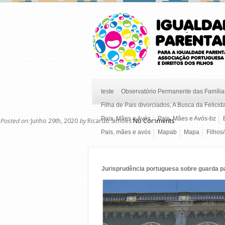
teste
Observatório Permanente das Famílias
Filha de Pais divorciados, A Busca da Felicid
Pais, Mães e Avós
Pais, Mães e Avós-bz
Posted on:
Junho 29th, 2020
by
Ricardo Simoes
No Comments
Pais, mães e avós
Mapab
Mapa
Filhos
Jurisprudência portuguesa sobre guarda par