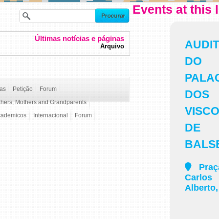
Events at this 
Últimas notícias e páginas
AUDI
Arquivo
DO
PALA
ças
Petição
Forum
DOS
thers, Mothers and Grandparents
VISC
cademicos
Internacional
Forum
DE
BALS
Praç
Carlos
Alberto,