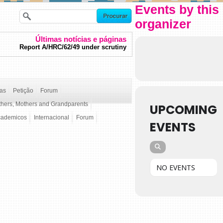
Events by this
organizer
Últimas notícias e páginas
Report A/HRC/62/49 under scrutiny
ças
Petição
Forum
thers, Mothers and Grandparents
UPCOMING
cademicos
Internacional
Forum
EVENTS
NO EVENTS