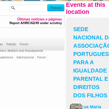
Events at this
location
Últimas notícias e páginas
Report A/HRC/62/49 under scrutiny
SEDE
NACIONAL 
ças
Petição
Forum
ASSOCIAÇÃ
thers, Mothers and Grandparents
PORTUGUES
cademicos
Internacional
Forum
PARA A
IGUALDADE
PARENTAL E
DIREITOS
DOS FILHOS
Rua Maria