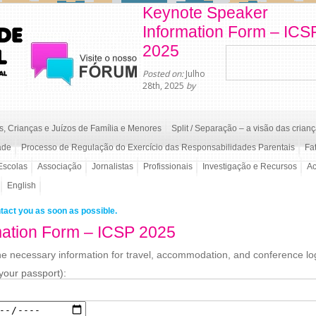
Keynote Speaker
Information Form – ICS
2025
Posted on:
Julho
28th, 2025
by
, Crianças e Juízos de Família e Menores
Split / Separação – a visão das crian
ade
Processo de Regulação do Exercício das Responsabilidades Parentais
Fa
Escolas
Associação
Jornalistas
Profissionais
Investigação e Recursos
A
English
ntact you as soon as possible.
mation Form – ICSP 2025
e necessary information for travel, accommodation, and conference log
your passport):