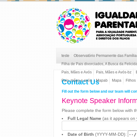
teste
Observatório Permanente das Famílias
Filha de Pais divorciados, A Busca da Felicid
Pais, Mães e Avós
Pais, Mães e Avós-bz
Contact Us
Pais, mães e avós
Mapab
Mapa
Filhos
Fill out the form below and our team will co
Keynote
Keynote Speaker Infor
Speaker
Information
Please complete the form below with th
Form
–
Full Legal Name
(as it appears on 
ICSP
2025
Date of Birth
(YYYY-MM-DD):