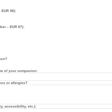
 EUR 48):
ber – EUR 87):
nion?
ame of your companion:
ons or allergies?
, accessibility, etc.):