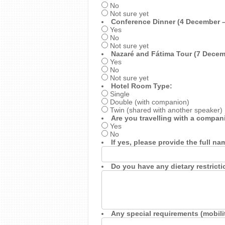
No
Not sure yet
Conference Dinner (4 December –
Yes
No
Not sure yet
Nazaré and Fátima Tour (7 Decem
Yes
No
Not sure yet
Hotel Room Type:
Single
Double (with companion)
Twin (shared with another speaker)
Are you travelling with a compa
Yes
No
If yes, please provide the full n
Do you have any dietary restricti
Any special requirements (mobility