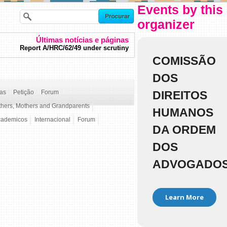
Events by this
organizer
Últimas notícias e páginas
Report A/HRC/62/49 under scrutiny
COMISSÃO
DOS
ças
Petição
Forum
DIREITOS
thers, Mothers and Grandparents
HUMANOS
cademicos
Internacional
Forum
DA ORDEM
DOS
ADVOGADO
Learn More